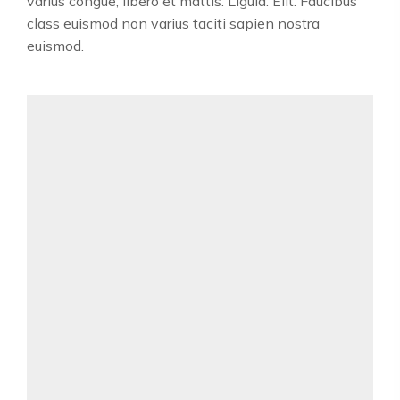
varius congue, libero et mattis. Ligula. Elit. Faucibus
class euismod non varius taciti sapien nostra
euismod.